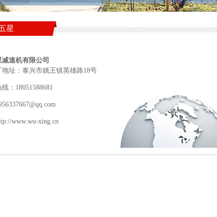
五星
星减速机有限公司
厂地址：泰兴市姚王镇英雄路18号
：18051588681
956337667@qq.com
ttp://www.
wu-xing.cn