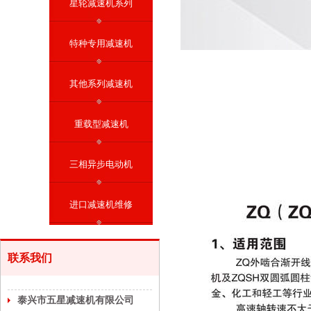
星轮减速机系列
特种专用减速机
其他系列减速机
重载型减速机
三相异步电动机
进口减速机维修
联系我们
泰兴市五星减速机有限公司