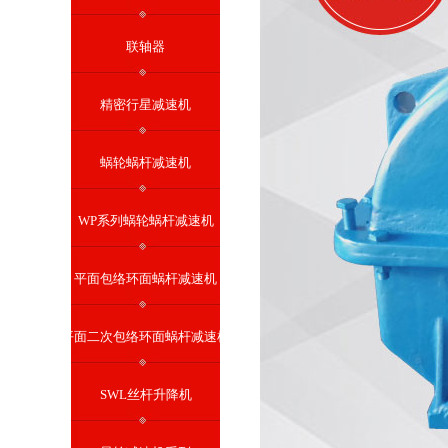
联轴器
精密行星减速机
蜗轮蜗杆减速机
WP系列蜗轮蜗杆减速机
平面包络环面蜗杆减速机
平面二次包络环面蜗杆减速机
SWL丝杆升降机